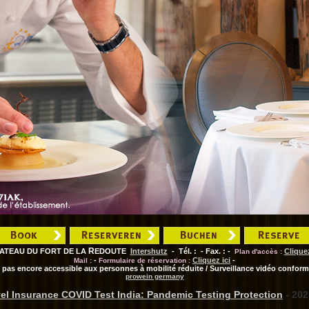
R
ATEAU DU FORT DE LA
EDOUTE
Intershutz
- Tél. : - Fax. : -
Cliquez
Plan d'accès :
-
Cliquez ici
-
Mail :
Formulaire de réservation :
 pas encore accessible aux personnes à mobilité réduite / Surveillance vidéo conforme
prowein germany
el Insurance COVID Test India: Pandemic Testing Protection
- 202