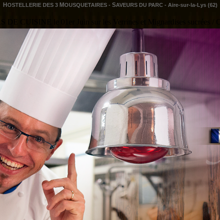
H
M
S
OSTELLERIE DES 3
OUSQUETAIRES -
AVEURS DU PARC - Aire-sur-la-Lys (62)
SINE le 01er Juin sur les Verrines et Mignardises sucrées / Offre N