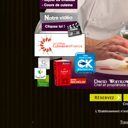
C
H
L'Etablissement n'est
Trav